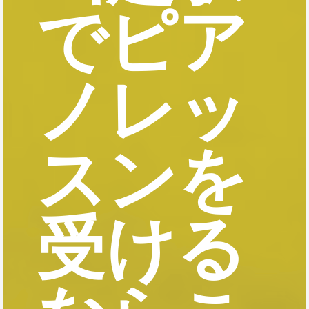
でピア
ノレッ
スンを
受ける