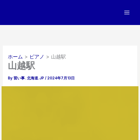
内
容
を
ス
キ
ッ
プ
ホーム
ピアノ
山越駅
山越駅
By
習い事. 北海道.JP
/
2024年7月13日