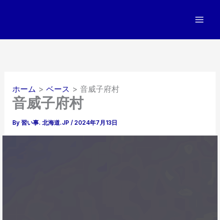
内
容
を
ス
キ
ッ
プ
ホーム
ベース
音威子府村
音威子府村
By
習い事. 北海道.JP
/
2024年7月13日