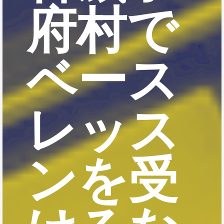
府村で
ベース
レッス
ンを受