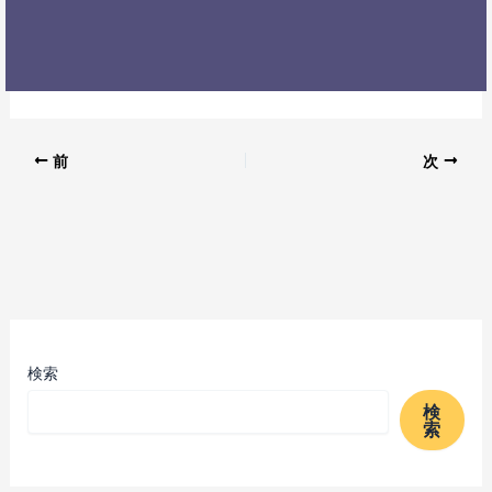
前
次
検索
検
索