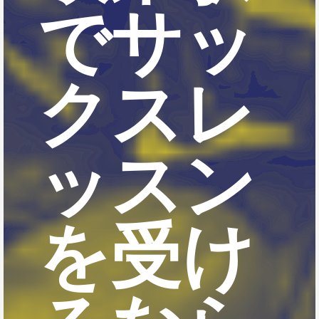
でサッ
クスレ
ッスン
を受け