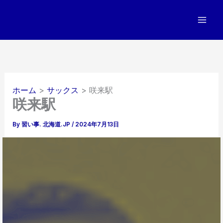
内
容
を
ス
キ
ッ
プ
ホーム
サックス
咲来駅
咲来駅
By
習い事. 北海道.JP
/
2024年7月13日