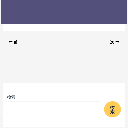
前
次
検索
検
索