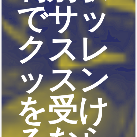
でサッ
クスレ
ッスン
を受け