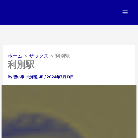
内
容
を
ス
キ
ッ
プ
ホーム
サックス
利別駅
利別駅
By
習い事. 北海道.JP
/
2024年7月13日