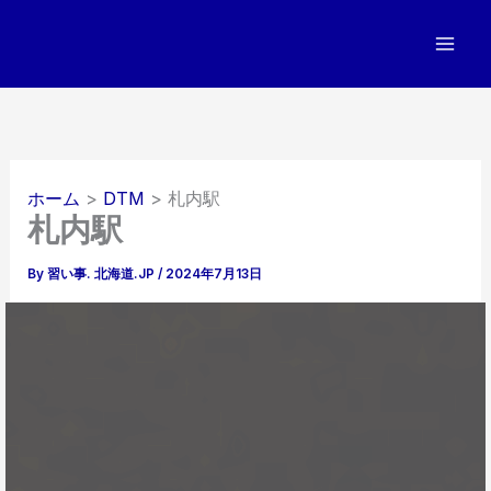
内
容
を
ス
キ
ッ
プ
ホーム
DTM
札内駅
札内駅
By
習い事. 北海道.JP
/
2024年7月13日