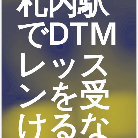
札内駅
でDTM
レッス
ンを受
けるな