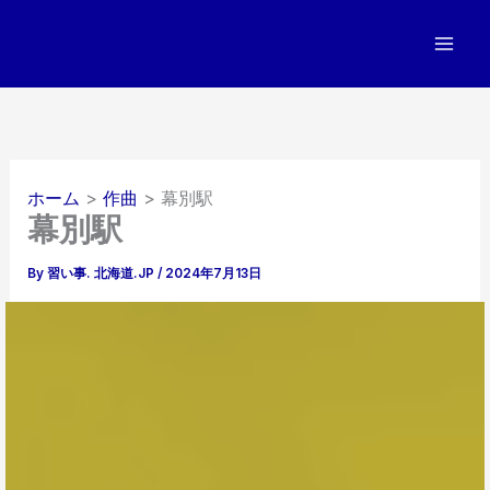
内
容
を
ス
キ
ッ
プ
ホーム
作曲
幕別駅
幕別駅
By
習い事. 北海道.JP
/
2024年7月13日