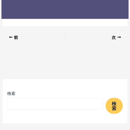
前
次
検索
検
索