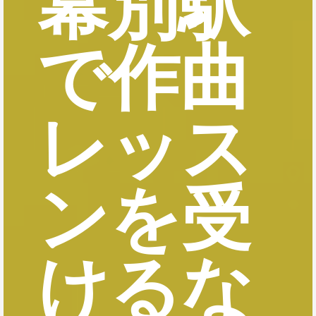
幕別駅
で作曲
レッス
ンを受
けるな