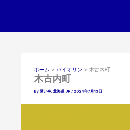
内
容
を
ス
キ
ッ
プ
ホーム
バイオリン
木古内町
木古内町
By
習い事. 北海道.JP
/
2024年7月13日