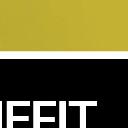
EFIT
.