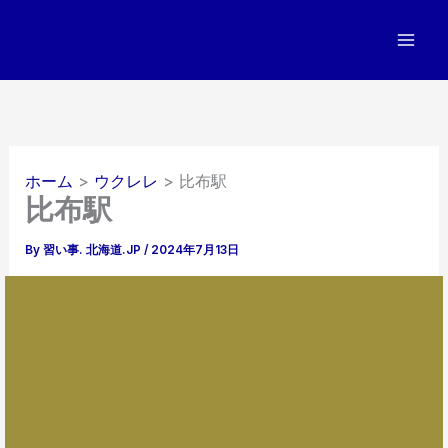
内
容
を
ス
キ
ッ
プ
ホーム
ウクレレ
比布駅
比布駅
By
習い事. 北海道.JP
/
2024年7月13日