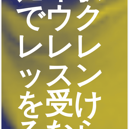
でウク
レレレ
ッスン
を受け